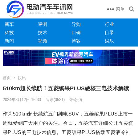
菜单
新车
评测
导购
行业
科技
技术
口碑
目录
新闻
视频
博客
娱乐
首页
快讯
510km超长续航！五菱缤果PLUS硬核三电技术解读
2024年3月12日 16:33
阅读
(3521)
评论(0)
作为510km超长续航五门纯电SUV，五菱缤果PLUS上市一
周就受到广大用户的关注。今日，五菱汽车详细公开五菱缤
果PLUS的三电技术信息。五菱缤果PLUS搭载五菱液冷神