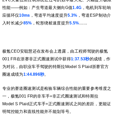
性能——例如：产生弯道最大侧向G值
1.4G
，电机到车轮响
应循环仅
10ms
，弯道平均速度提升
5.3%
，弯道ESP制动介
入时长减少
85%
，蛇形绕桩速度提升
5.5%
……
极氪CEO安聪慧还在发布会上透露，由工程师驾驶的极氪
001 FR在浙赛非正式圈速测试中获得
1:37.53秒
的成绩，作
为对比，由职业车手驾驶的特斯拉Model S Plaid浙赛官方
圈速成绩为
1:44.896秒
。
专业的赛道圈速测试是检验车辆综合性能的重要参考维度之
一，极氪001 FR的非车手+非正式圈速测试和特斯拉
Model S Plaid正式车手+正式圈速测试之间的差距，更能证
明驾控能力和直线性能并不能划等号。