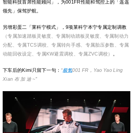
智能科技首席性能顾问」，为001FR性能和驾控上的「遥遥
领先」保驾护航。
另增彩蛋二「莱科宁模式」，9项莱科宁本宁专属定制调教
（专属加速踏板灵敏度、专属制动踏板灵敏度、专属制动力
分配、专属TCS调校、专属转向手感、专属胎压参数、专属
动能回收设定、专属KW避震调校、专属ZVC调校）
。
下车后的Kimi只留下一句：
“
极氪
001 FR，Yao Yao Ling
Xian 布 加 迪 ~”