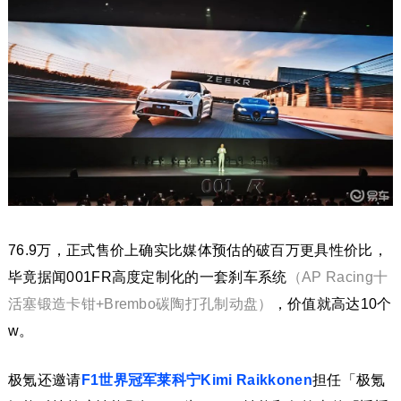
76.9万，正式售价上确实比媒体预估的破百万更具性价比，
毕竟据闻001FR高度定制化的一套刹车系统
（AP Racing十
活塞锻造卡钳+Brembo碳陶打孔制动盘）
，价值就高达10个
w。
极氪还邀请
F1世界冠军莱科宁Kimi Raikkonen
担任「极氪