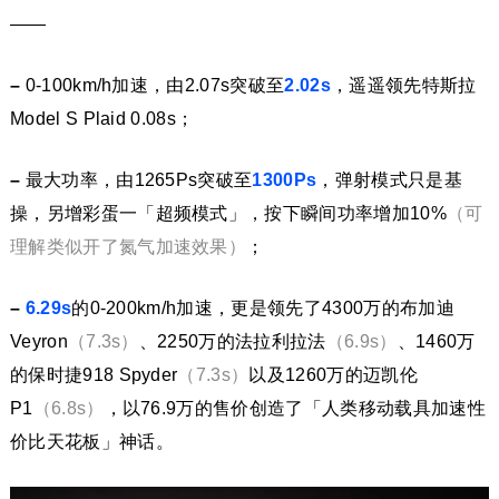
——
–
0-100km/h加速，由2.07s突破至
2.02s
，遥遥领先特斯拉
Model S Plaid 0.08s；
–
最大功率，由1265Ps突破至
1300Ps
，弹射模式只是基
操，另增彩蛋一「超频模式」，按下瞬间功率增加10%
（可
理解类似开了氮气加速效果）
；
–
6.29s
的0-200km/h加速，更是领先了4300万的布加迪
Veyron
（7.3s）
、2250万的法拉利拉法
（6.9s）
、1460万
的保时捷918 Spyder
（7.3s）
以及1260万的迈凯伦
P1
（6.8s）
，以76.9万的售价创造了「人类移动载具加速性
价比天花板」神话。