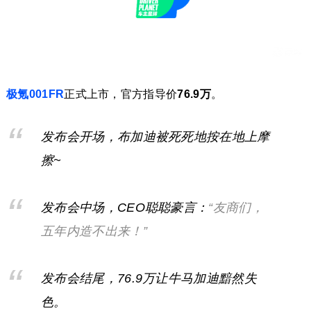
极氪001FR
正式上市，官方指导价
76.9万
。
发布会开场，布加迪被死死地按在地上摩
擦~
发布会中场，CEO聪聪豪言：
“友商们，
五年内造不出来！”
发布会结尾，76.9万让牛马加迪黯然失
色。