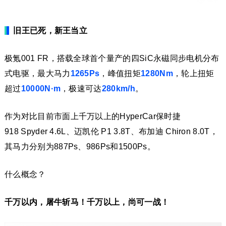
旧王已死，新王当立
极氪001 FR，搭载全球首个量产的四SiC永磁同步电机分布
式电驱，最大马力
1265Ps
，峰值扭矩
1280Nm
，轮上扭矩
超过
10000N·m
，极速可达
280km/h
。
作为对比目前市面上千万以上的HyperCar保时捷
918 Spyder 4.6L、迈凯伦 P1 3.8T、布加迪 Chiron 8.0T，
其马力分别为887Ps、986Ps和1500Ps。
什么概念？
千万以内，屠牛斩马！千万以上，尚可一战！