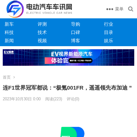
菜单
新车
评测
导购
行业
科技
技术
口碑
目录
新闻
视频
博客
娱乐
首页
连F1世界冠军都说：“极氪001FR，遥遥领先布加迪 ”
2023年10月30日 0:00
阅读
(223)
评论(0)