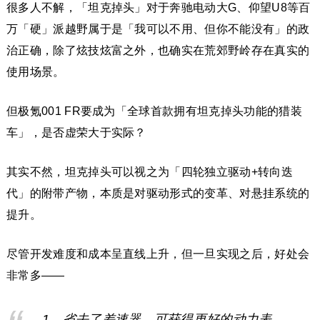
很多人不解，「坦克掉头」对于奔驰电动大G、仰望U8等百
万「硬」派越野属于是「我可以不用、但你不能没有」的政
治正确，除了炫技炫富之外，也确实在荒郊野岭存在真实的
使用场景。
但极氪001 FR要成为「全球首款拥有坦克掉头功能的猎装
车」，是否虚荣大于实际？
其实不然，坦克掉头可以视之为「四轮独立驱动+转向迭
代」的附带产物，本质是对驱动形式的变革、对悬挂系统的
提升。
尽管开发难度和成本呈直线上升，但一旦实现之后，好处会
非常多——
1、省去了差速器，可获得更好的动力表