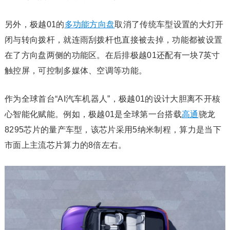
另外，极越01的
多功能方向盘
取消了传统车型设置的大灯开
闭与转向拨杆，就连雨刮拨杆也直接被去掉，功能都被设置
在了方向盘两侧的功能区。在后排极越01还配有一块7英寸
触控屏，可控制多媒体、空调等功能。
作为全球首台“AI汽车机器人”，极越01的设计大胆离不开核
心智能化赋能。例如，极越01是全球第一台搭载
高通
骁龙
8295芯片的量产车型，该芯片采用5纳米制程，算力是当下
市面上主流芯片算力的8倍左右。