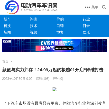
菜单
新车
评测
导购
行业
科技
技术
口碑
目录
新闻
视频
博客
娱乐
首页
颜值与实力并存！24.99万起的极越01开启“降维打击”
2023年10月30日 0:00
阅读
(198)
评论(0)
当下汽车市场没有最卷只有更卷。伴随汽车行业的深刻变革