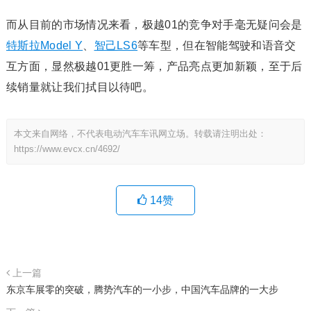
而从目前的市场情况来看，极越01的竞争对手毫无疑问会是
特斯拉
Model Y
、
智己LS6
等车型，但在智能驾驶和语音交
互方面，显然极越01更胜一筹，产品亮点更加新颖，至于后
续销量就让我们拭目以待吧。
本文来自网络，不代表电动汽车车讯网立场。转载请注明出处：
https://www.evcx.cn/4692/
14
赞
上一篇
东京车展零的突破，腾势汽车的一小步，中国汽车品牌的一大步