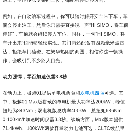
泊车，不论多么复杂的车位，都能够轻松停进去。
例如，在自动泊车过程中，你可以随时解开安全带下车，车
辆会停止泊车，然后你只需要直接说一声“HI SIMO，将车辆
停好”，车辆就会继续停入车位。同样，一句“HI SIMO，将
车开出来”也能够轻松实现。其门内还配备有四颗毫米波雷
达，拒绝车门磕碰。在繁华热闹的商圈，相信你这一顿操
作，会吸引到不少路人目光。
动力强悍，零百加速仅需3.8秒
在动力上，极越01提供单电机两驱和
双电机四驱
可选。其
中，极越01 Max版搭载的单电机最大功率达200kW，峰值
扭矩为343Nm；双电机版总功率400kW，总扭矩686Nm，
0-100km/h加速时间仅需3.8秒。续航方面，Max版本提供
71.4kWh、100kWh两款容量动力电池可选，CLTC续航里