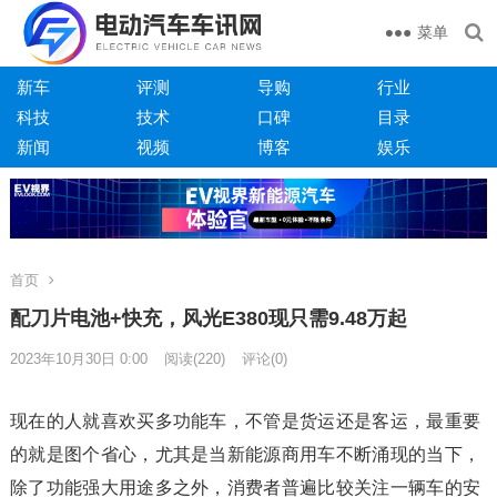
菜单
新车
评测
导购
行业
科技
技术
口碑
目录
新闻
视频
博客
娱乐
首页
配刀片电池+快充，风光E380现只需9.48万起
2023年10月30日 0:00
阅读
(220)
评论(0)
现在的人就喜欢买多功能车，不管是货运还是客运，最重要
的就是图个省心，尤其是当新能源商用车不断涌现的当下，
除了功能强大用途多之外，消费者普遍比较关注一辆车的安