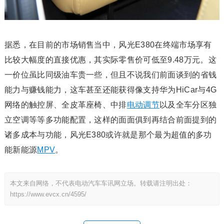
据悉，在目前的市场销售当中，风光E380在终端市场享有
比较大幅度的直接优惠，其实际零售价可低至9.48万元。这
一价位虽比同级油车贵一些，但且不说我们前面谈到的省钱
能力与赚钱能力，这车甚至还能获得像支持华为HiCar与4G
网络的触控屏、全皮革座椅、中排
电动调节
以及全车分区独
立空调等等多功能配置，这样的面面俱到再结合前面提到的
诸多成本与功能，风光E380或许就是那个最为超值的多功
能新能源
MPV
。
本文来自网络，不代表电动汽车车讯网立场。转载请注明出处：
https://www.evcx.cn/4595/