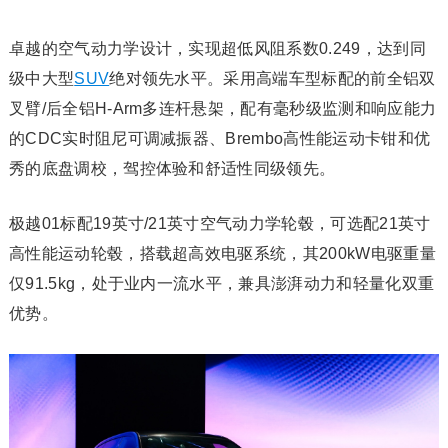
卓越的空气动力学设计，实现超低风阻系数0.249，达到同
级中大型
SUV
绝对领先水平。采用高端车型标配的前全铝双
叉臂/后全铝H-Arm多连杆悬架，配有毫秒级监测和响应能力
的CDC实时阻尼可调减振器、Brembo高性能运动卡钳和优
秀的底盘调校，驾控体验和舒适性同级领先。
极越01标配19英寸/21英寸空气动力学轮毂，可选配21英寸
高性能运动轮毂，搭载超高效电驱系统，其200kW电驱重量
仅91.5kg，处于业内一流水平，兼具澎湃动力和轻量化双重
优势。