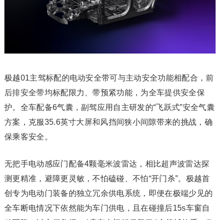
极越01主驾标配的电动安全带可与主动安全功能相配合，前
后排安全带均标配限力、带预紧功能，为全车提供安全保
护。全车配备6气囊，副驾应用自主研发的“飞跃式”安全气囊
方案，克服35.6英寸大屏和风挡间狭小间隙带来的挑战，确
保乘客安全。
无把手电动感应门配备4颗毫米波雷达，相比超声波雷达探
测更精准，避障更灵敏，不怕磕碰、不怕“开门杀”。极越首
创专为电动门装备的独立冗余供电系统，即便在极端少见的
全车断电情况下依然能为车门供电，且在碰撞后15s车窗自