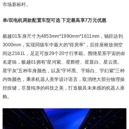
市场新标杆。
单/双电机两款配置车型可选 下定最高享7万元优惠
极越01车身尺寸为4853mm*1990mm*1611mm，轴距达到
3000mm，实现同级车中最大的“得房率”，后排座椅放倒空
间达2161L，足足可放29个20寸行李箱。围绕星系宇宙的命
名逻辑，极越01拥有“星河紫、星辉橙、星晨白、星云黑、
星宇灰”五种车身颜色，以及“宇环黑、宇烁白、宇幻紫”三种
内饰颜色，秉承机器人美学设计语言，取消绝大部分物理操
控按键，尽显纯净的科技之美，打造极具未来感的机器人座
舱。