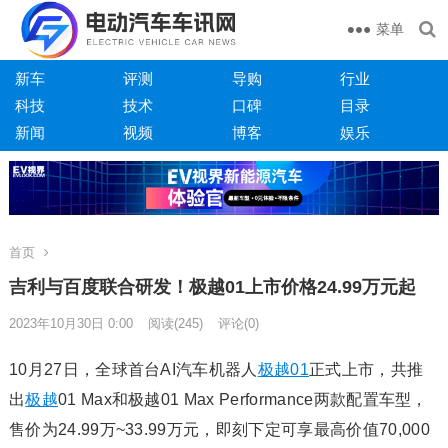
菜单
新车
评测
导购
行业
科技
技术
口碑
目录
新闻
视频
博客
娱乐
首页
吉利与百度联合研发！极越01上市价格24.99万元起
2023年10月30日 0:00
阅读
(245)
评论(0)
10月27日，全球首台AI汽车机器人
极越01
正式上市，共推
出
极越
01 Max和极越01 Max Performance两款配置车型，
售价为24.99万~33.99万元，即刻下定可享最高价值70,000