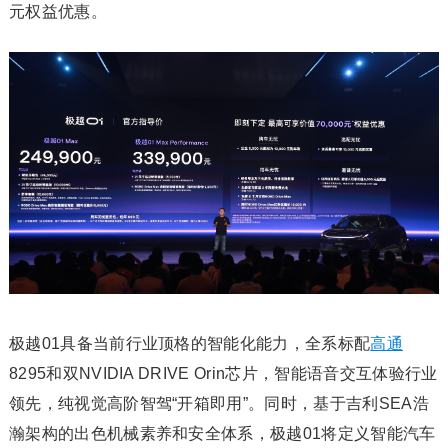
元权益优惠。
极越01具备当前行业顶格的智能化能力，全系标配
高通
8295和双NVIDIA DRIVE Orin芯片，智能语音交互体验行业
领先，纯视觉高阶智驾“开箱即用”。同时，基于吉利SEA浩
瀚架构的出色机械素养和安全体系，极越01将定义智能汽车