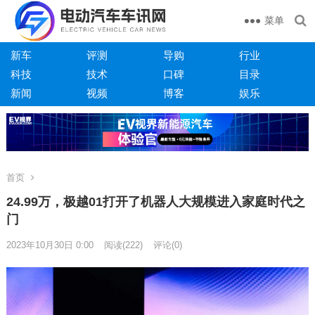
菜单
新车
评测
导购
行业
科技
技术
口碑
目录
新闻
视频
博客
娱乐
首页
24.99万，极越01打开了机器人大规模进入家庭时代之
门
2023年10月30日 0:00
阅读
(222)
评论(0)