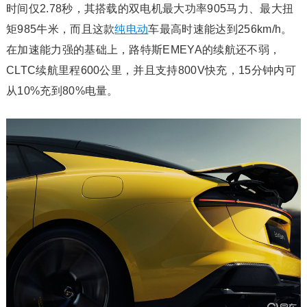
时间仅2.78秒，其搭载的双电机最大功率905马力、最大扭
矩985牛米，而且这款
纯电动
车最高时速能达到256km/h。
在加速能力强的基础上，路特斯EMEYA的续航还不弱，
CLTC续航里程600公里，并且支持800V快充，15分钟内可
从10%充到80%电量。