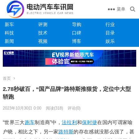
菜单
新车
评测
导购
行业
科技
技术
口碑
目录
新闻
视频
博客
娱乐
首页
2.78秒破百，“国产品牌”路特斯推狠货，定位中大型
轿跑
2023年10月30日 0:00
阅读
(318)
评论(0)
“世界三大
跑车
制造商”中，
法拉利
和
保时捷
在国内可谓家喻
户晓，相比之下，另一家
路特斯
的存在感就没那么强了，甚