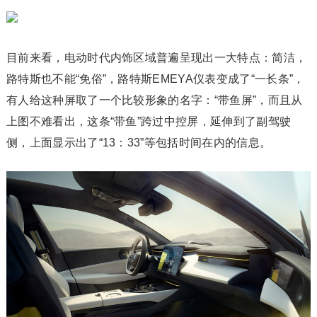
目前来看，电动时代内饰区域普遍呈现出一大特点：简洁，
路特斯也不能“免俗”，路特斯EMEYA仪表变成了“一长条”，
有人给这种屏取了一个比较形象的名字：“带鱼屏”，而且从
上图不难看出，这条“带鱼”跨过中控屏，延伸到了副驾驶
侧，上面显示出了“13：33”等包括时间在内的信息。