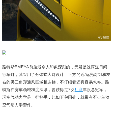
路特斯EMEYA前脸最令人印象深刻的，无疑是这两道日间
行车灯，其采用了分体式大灯设计，下方的近/远光灯组和左
右的类三角形通风区域相连接，不仔细看还真容易忽略。路
特斯在赛车领域积淀深厚，曾获得过7次
厂商
年度总冠军，
玩空气动力学是一把好手，比如下包围处，就带有不少主动
空气动力学套件。