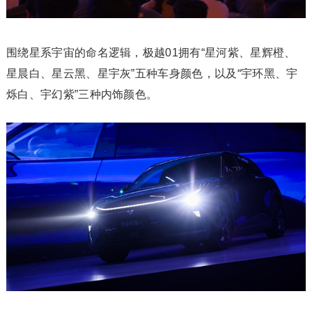
围绕星系宇宙的命名逻辑，极越01拥有“星河紫、星辉橙、
星晨白、星云黑、星宇灰”五种车身颜色，以及“宇环黑、宇
烁白、宇幻紫”三种内饰颜色。