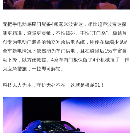
无把手电动感应门配备4颗毫米波雷达，相比超声波雷达探
测更精准，避障更灵敏，不怕磕碰、不怕“开门杀”。极越首
创专为电动门装备的独立冗余供电系统，即便在极端少见的
全车断电情况下依然能为车门供电，且在碰撞后15s车窗自
动下降，以方便救援。4扇车内门板保留了4个机械拉手，作
为应急措施，一拉即可解锁。
科技以人为本，守护无处不在，这就是极越01！