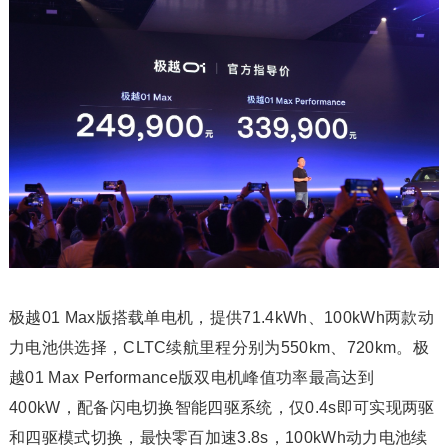
极越01 Max版搭载单电机，提供71.4kWh、100kWh两款动
力电池供选择，CLTC续航里程分别为550km、720km。极
越01 Max Performance版双电机峰值功率最高达到
400kW，配备闪电切换智能四驱系统，仅0.4s即可实现两驱
和四驱模式切换，最快零百加速3.8s，100kWh动力电池续