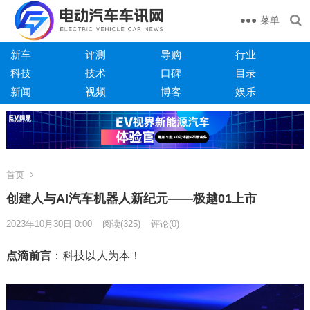
菜单
新车
评测
导购
行业
科技
技术
口碑
目录
新闻
视频
博客
娱乐
首页
创建人与AI汽车机器人新纪元——极越01上市
2023年10月30日 0:00
阅读
(325)
评论(0)
点滴前言
：科技以人为本！