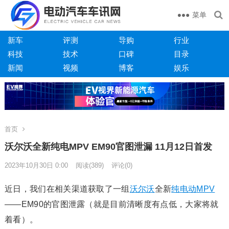
菜单
新车
评测
导购
行业
科技
技术
口碑
目录
新闻
视频
博客
娱乐
首页
沃尔沃全新纯电MPV EM90官图泄漏 11月12日首发
2023年10月30日 0:00
阅读
(389)
评论(0)
近日，我们在相关渠道获取了一组
沃尔沃
全新
纯电动
MPV
——EM90的官图泄露（就是目前清晰度有点低，大家将就
着看）。