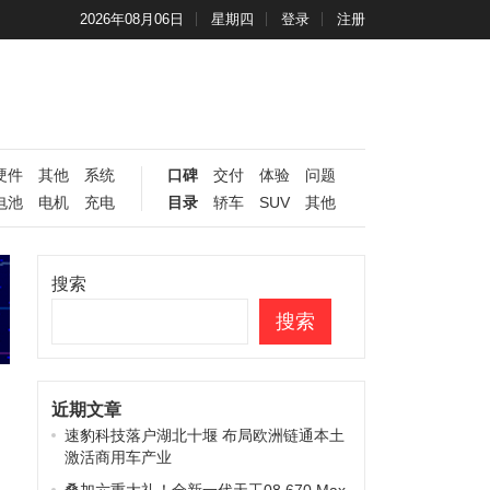
2026年08月06日
星期四
登录
注册
硬件
其他
系统
口碑
交付
体验
问题
电池
电机
充电
目录
轿车
SUV
其他
搜索
搜索
近期文章
速豹科技落户湖北十堰 布局欧洲链通本土
激活商用车产业