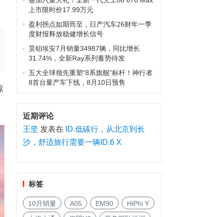
叠加六重大礼！全新一代天工08 670 Max
上市限时价17.99万元
盈利拐点如期而至，日产汽车26财年一季
度财报释放稳健增长信号
昊铂埃安7月销量34987辆，同比增长
31.74%，全新Ray系列蓄势待发
五大全球领先重塑“8系旗舰”标杆！神行者
8首台量产车下线，8月10日预售
惊
近期评论
王坚
发表在
ID.低碳行，从北京到长
沙，舒适旅行需要一辆ID.6 X
标签
10月销量
A05
EM90
HiPhi Y