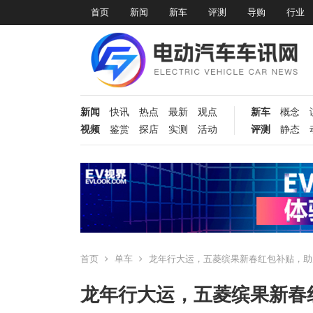
首页
新闻
新车
评测
导购
行业
新闻
快讯
热点
最新
观点
新车
概念
视频
鉴赏
探店
实测
活动
评测
静态
首页
单车
龙年行大运，五菱缤果新春红包补贴，助
龙年行大运，五菱缤果新春