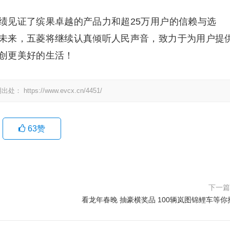
绩见证了缤果卓越的产品力和超25万用户的信赖与选
未来，五菱将继续认真倾听人民声音，致力于为用户提
创更美好的生活！
明出处：
https://www.evcx.cn/4451/
63
赞
下一
看龙年春晚 抽豪横奖品 100辆岚图锦鲤车等你