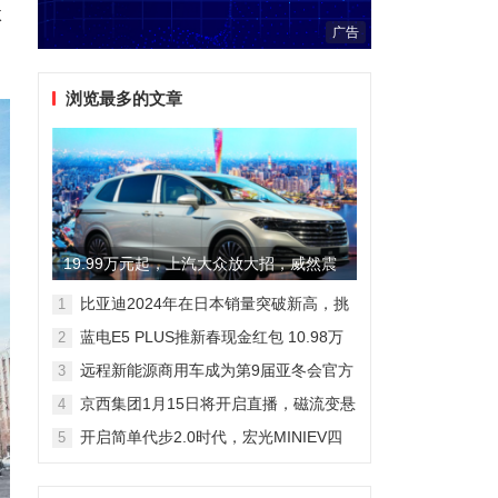
体
广告
浏览最多的文章
19.99万元起，上汽大众放大招，威然震
撼全场
比亚迪2024年在日本销量突破新高，挑
1
战丰田市场地位
蓝电E5 PLUS推新春现金红包 10.98万
2
元即可拥有165km长续航版
远程新能源商用车成为第9届亚冬会官方
3
合作伙伴 醇氢电动开创中国新能源新路
京西集团1月15日将开启直播，磁流变悬
4
线
架国产化带来全新突破
开启简单代步2.0时代，宏光MINIEV四
5
门版空间舒适细节曝光