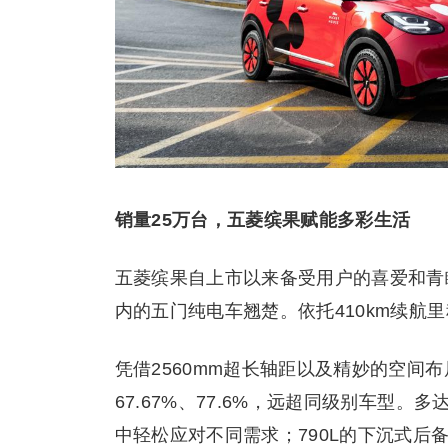
销量25万台，五菱缤果赋能多彩生活
五菱缤果自上市以来备受用户的喜爱和青
内的五门纯电车翘楚。依托410km续航
凭借2560mm超长轴距以及精妙的空间
67.67%、77.6%，远超同级别车型
中轻松应对不同需求；790L的下沉式