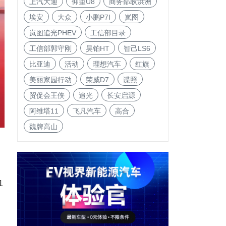
上汽大通
仰望U8
商务部耿洪洲
埃安
大众
小鹏P7I
岚图
岚图追光PHEV
工信部目录
工信部郭守刚
昊铂HT
智己LS6
比亚迪
活动
理想汽车
红旗
美丽家园行动
荣威D7
谍照
贸促会王侠
追光
长安启源
阿维塔11
飞凡汽车
高合
魏牌高山
1