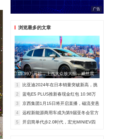
广告
浏览最多的文章
19.99万元起，上汽大众放大招，威然震
撼全场
比亚迪2024年在日本销量突破新高，挑
1
战丰田市场地位
蓝电E5 PLUS推新春现金红包 10.98万
2
元即可拥有165km长续航版
京西集团1月15日将开启直播，磁流变悬
3
架国产化带来全新突破
远程新能源商用车成为第9届亚冬会官方
4
合作伙伴 醇氢电动开创中国新能源新路
开启简单代步2.0时代，宏光MINIEV四
5
线
门版空间舒适细节曝光