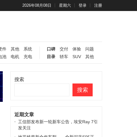
2026年08月08日
星期六
登录
注册
硬件
其他
系统
口碑
交付
体验
问题
电池
电机
充电
目录
轿车
SUV
其他
搜索
搜索
近期文章
工信部发布新一轮新车公告，埃安Ray 7引
发关注