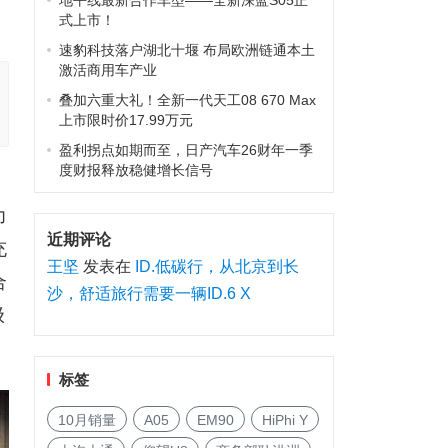
地平线最新合作车型——全新深蓝S05正
式上市！
速豹科技落户湖北十堰 布局欧洲链通本土
激活商用车产业
叠加六重大礼！全新一代天工08 670 Max
上市限时价17.99万元
盈利拐点如期而至，日产汽车26财年一季
度财报释放稳健增长信号
力
近期评论
充
王坚
发表在
ID.低碳行，从北京到长
合
沙，舒适旅行需要一辆ID.6 X
级
标签
10月销量
A05
EM90
HiPhi Y