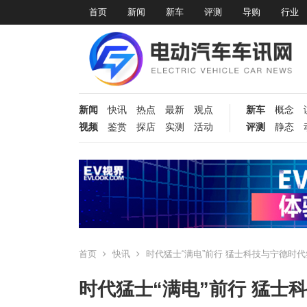
首页
新闻
新车
评测
导购
行业
新闻
快讯
热点
最新
观点
新车
概念
视频
鉴赏
探店
实测
活动
评测
静态
首页
快讯
时代猛士“满电”前行 猛士科技与宁德时
时代猛士“满电”前行 猛士