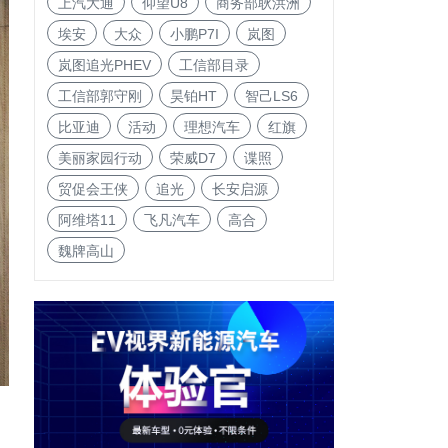
上汽大通
仰望U8
商务部耿洪洲
埃安
大众
小鹏P7I
岚图
岚图追光PHEV
工信部目录
工信部郭守刚
昊铂HT
智己LS6
比亚迪
活动
理想汽车
红旗
美丽家园行动
荣威D7
谍照
贸促会王侠
追光
长安启源
阿维塔11
飞凡汽车
高合
魏牌高山