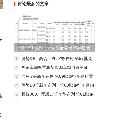
评论最多的文章
市
腾势D9工信部目录参数全曝光 优异性能
新
得以印证
腾势D9、高合HiPhi Z等在列 第57批免
1
征车辆购置税新能源车型目录
免征车辆购置税新能源车型目录第58
2
批，包含日产Ariya/极氪009等车型
宝马i7等新车在列 第59批免征车辆购置
3
税新能源车型目录
腾势D9等新车在列，第60批免征车辆购
4
置税新能源车型目录发布
极氪009、理想L7等车型在列 第61批免
5
统
征车辆购置税新能源车型目录发布
成
2