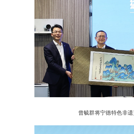
曾毓群将宁德特色非遗