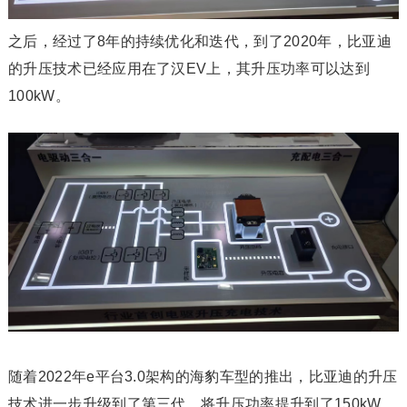
之后，经过了8年的持续优化和迭代，到了2020年，比亚迪
的升压技术已经应用在了汉EV上，其升压功率可以达到
100kW。
随着2022年e平台3.0架构的海豹车型的推出，比亚迪的升压
技术进一步升级到了第三代，将升压功率提升到了150kW。