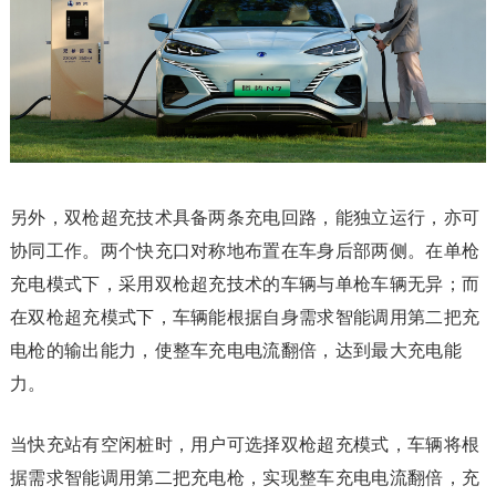
另外，双枪超充技术具备两条充电回路，能独立运行，亦可
协同工作。两个快充口对称地布置在车身后部两侧。在单枪
充电模式下，采用双枪超充技术的车辆与单枪车辆无异；而
在双枪超充模式下，车辆能根据自身需求智能调用第二把充
电枪的输出能力，使整车充电电流翻倍，达到最大充电能
力。
当快充站有空闲桩时，用户可选择双枪超充模式，车辆将根
据需求智能调用第二把充电枪，实现整车充电电流翻倍，充