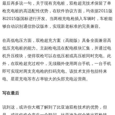
最后再多说一句，关于现有充电桩，双枪超充技术保留了单
枪充电桩的高适配性优势，在软件协议方面，均依据2011版
和2015版国标进行开发。当两根充电枪插入车辆时，车桩能
够自动识别通信协议版本，实现新老标准的完美兼容。
在高低电压方面，双枪超充方案（高能版）具备全面兼容高
低压充电桩的能力。主副枪电流在配电模块汇集，并通过电
机升压模块，使得双枪可以在低压桩或高压桩同时充电。此
外，在双枪超充过程中，无须额外使用两台手机，一台手机
即可实现对两支充电枪的扫码充电。该技术支持包括特来
电、星星充电等市占率较大的头部充电运营商。
写在最后
说到这，或许你大概了解到了比亚迪双枪技术的优势，但
是，或许你也会产生一个疑问，比亚迪为何会推出双枪技