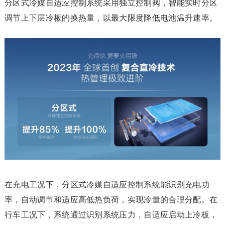
分区式冷媒自适应控制系统采用独立控制阀，智能实时分区
调节上下层冷板的换热量，以最大限度降低电池温升速率。
在充电工况下，分区式冷媒自适应控制系统能识别充电功
率，自动调节和适应高低热负荷，实现冷量的合理分配。在
行车工况下，系统通过识别系统压力，自适应启动上冷板，