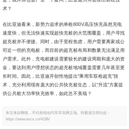
术？
在比亚迪看来，新势力追求的单枪800V高压快充虽然充电
速度快，但无法快速实现超快充桩的大范围覆盖，用户寻找
超充桩并不便捷。同时，由于里程焦虑，用户需要离家或公
司近一些的充电桩，而目前的超充桩布局和数量无法满足用
户需求。此外，充电桩建设需要较长的建设周期和庞大的资
金，要达到用户理想状态的超充桩地域覆盖需要几年甚至更
长时间。因此，比亚迪开创性地提出“乘用车双枪超充”技
术，充分利用现有庞大的公共快充桩生态，以“升流”方案提
供公共桩大功率快充效率，如此岂不美哉？
本文来自网络，不代表电动汽车车讯网立场。转载请注明出处：
https://www.evcx.cn/4196/