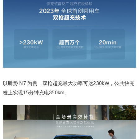
以腾势 N7 为例，双枪超充最大功率可达230kW，公共快充
桩上实现15分钟充电350km。