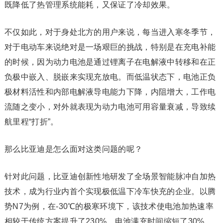
既降低了热管理系统能耗，又保证了冷却效果。
不仅如此，对于身处北方的用户来说，每当进入寒冬季节，
对于电动车来说绝对是一场艰巨的挑战，特别是在充电补能
的时候，因为动力电池是通过锂离子在电解液中转移和在正
负极中嵌入、脱嵌来实现充放电。而低温状态下，电池正负
极材料活性和内部电解液导电能力下降，内阻增大，工作电
流随之变小，对外就表现为动力电池可用容量衰减，导致续
航里程“打折”。
那么比亚迪是怎么面对这类问题的呢？
针对此问题，比亚迪创新性地研发了全场景智能脉冲自加热
技术，成为行业内首个实现极低温下冷车快充的企业。以腾
势N7为例，在-30℃的极寒环境下，该技术使电池加热速率
相较于传统方案提升了230%，电池满充时间缩短了30%，