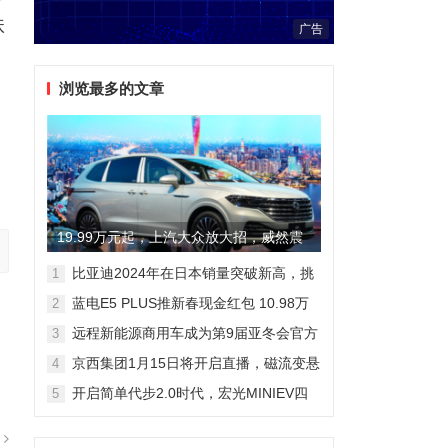
扶
广告
浏览最多的文章
19.99万元起，上汽大众放大招，威然震
撼全场
比亚迪2024年在日本销量突破新高，挑
1
战丰田市场地位
蓝电E5 PLUS推新春现金红包 10.98万
2
元即可拥有165km长续航版
远程新能源商用车成为第9届亚冬会官方
3
合作伙伴 醇氢电动开创中国新能源新路
京西集团1月15日将开启直播，磁流变悬
4
线
架国产化带来全新突破
开启简单代步2.0时代，宏光MINIEV四
5
门版空间舒适细节曝光
篇