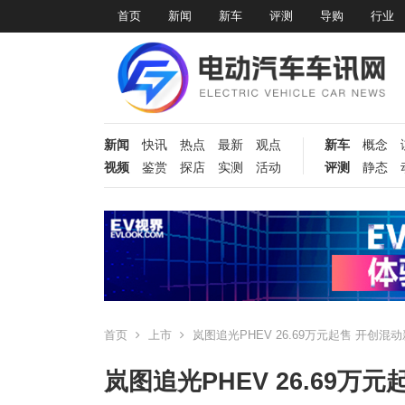
首页
新闻
新车
评测
导购
行业
新闻
快讯
热点
最新
观点
新车
概念
视频
鉴赏
探店
实测
活动
评测
静态
首页
上市
岚图追光PHEV 26.69万元起售 开创混
岚图追光PHEV 26.69万