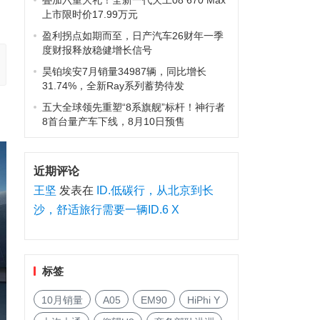
叠加六重大礼！全新一代天工08 670 Max
上市限时价17.99万元
盈利拐点如期而至，日产汽车26财年一季
度财报释放稳健增长信号
昊铂埃安7月销量34987辆，同比增长
31.74%，全新Ray系列蓄势待发
五大全球领先重塑“8系旗舰”标杆！神行者
8首台量产车下线，8月10日预售
近期评论
王坚
发表在
ID.低碳行，从北京到长
沙，舒适旅行需要一辆ID.6 X
标签
10月销量
A05
EM90
HiPhi Y