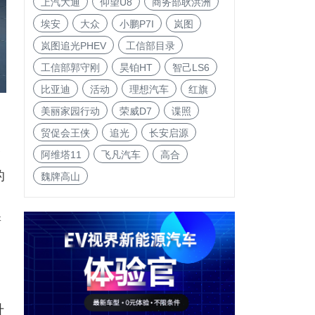
上汽大通
仰望U8
商务部耿洪洲
埃安
大众
小鹏P7I
岚图
岚图追光PHEV
工信部目录
工信部郭守刚
昊铂HT
智己LS6
比亚迪
活动
理想汽车
红旗
美丽家园行动
荣威D7
谍照
贸促会王侠
追光
长安启源
合
阿维塔11
飞凡汽车
高合
的
魏牌高山
新
升