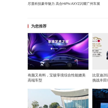
尽显科技豪华魅力 高合HiPhi AXYZ闪耀广州车展
为您推荐
有颜又有料，宝骏享境综合性能媲美
比亚迪2
高端车型
挑战丰田