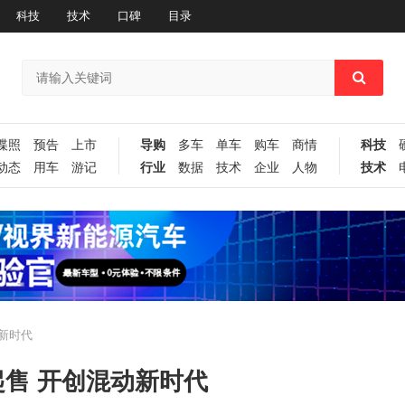
科技
技术
口碑
目录
谍照
预告
上市
导购
多车
单车
购车
商情
科技
动态
用车
游记
行业
数据
技术
企业
人物
技术
动新时代
元起售 开创混动新时代