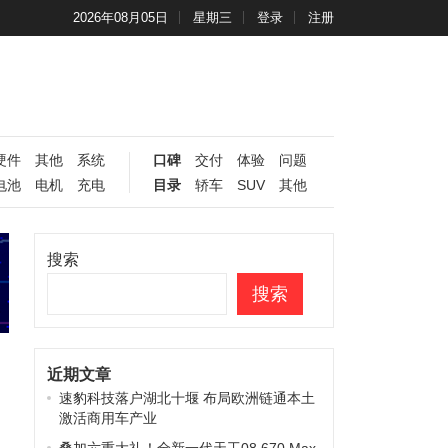
2026年08月05日
星期三
登录
注册
硬件
其他
系统
口碑
交付
体验
问题
电池
电机
充电
目录
轿车
SUV
其他
搜索
搜索
近期文章
速豹科技落户湖北十堰 布局欧洲链通本土
激活商用车产业