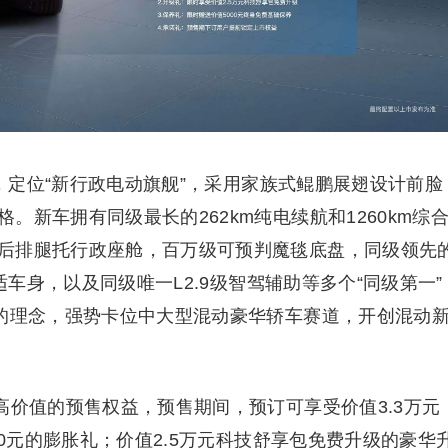
签，定位“新行政电动旗舰”，采用家族式鲲鹏展翅设计前脸
新车拥有同级最长的262km纯电续航和1260km综
后排腿托行政座舱，百万级可预判魔毯底盘，同级领先
适车身，以及同级唯一L2.9级智驾辅助等多个“同级第一”
稳的理念，强势卡位中大型混动豪华轿车赛道，开创混动
高价值的预售权益，预售期间，预订可享受价值3.3万元
00元的膨胀礼；价值2.5万元科技舒享包免费升级的豪华