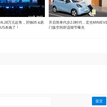
元/6.28万元起售，羿驰05 &易
开启简单代步2.0时代，宏光MINIEV
PLUS杀疯了！
门版空间舒适细节曝光
: