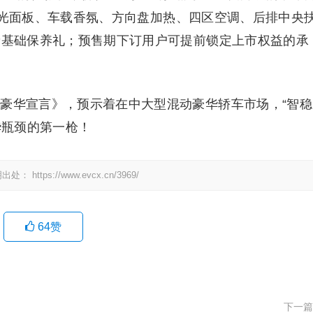
科技发光面板、车载香氛、方向盘加热、四区空调、后排中央
免费基础保养礼；预售期下订用户可提前锁定上市权益的承
动豪华宣言》，预示着在中大型混动豪华轿车市场，“智稳
华瓶颈的第一枪！
明出处：
https://www.evcx.cn/3969/
64
赞
下一