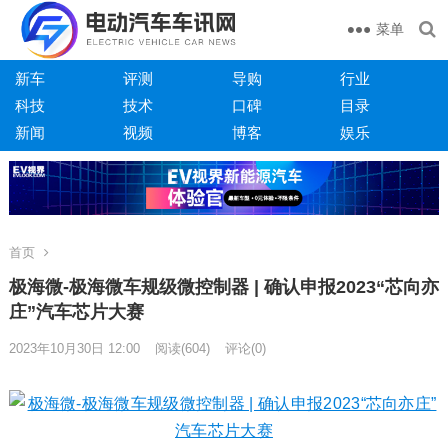
菜单
新车
评测
导购
行业
科技
技术
口碑
目录
新闻
视频
博客
娱乐
首页
极海微-极海微车规级微控制器 | 确认申报2023“芯向亦
庄”汽车芯片大赛
2023年10月30日 12:00
阅读
(604)
评论(0)