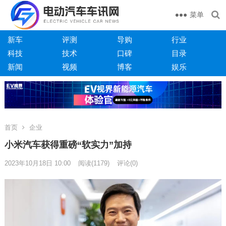
菜单
新车
评测
导购
行业
科技
技术
口碑
目录
新闻
视频
博客
娱乐
首页
企业
小米汽车获得重磅“软实力”加持
2023年10月18日 10:00
阅读
(1179)
评论(0)