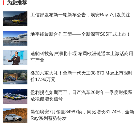
为您推荐
工信部发布新一轮新车公告，埃安Ray 7引发关注
地平线最新合作车型——全新深蓝S05正式上市！
速豹科技落户湖北十堰 布局欧洲链通本土激活商用
车产业
叠加六重大礼！全新一代天工08 670 Max上市限时
价17.99万元
盈利拐点如期而至，日产汽车26财年一季度财报释
放稳健增长信号
昊铂埃安7月销量34987辆，同比增长31.74%，全新
Ray系列蓄势待发