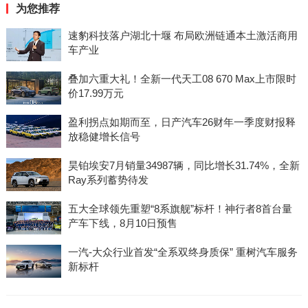
为您推荐
速豹科技落户湖北十堰 布局欧洲链通本土激活商用
车产业
叠加六重大礼！全新一代天工08 670 Max上市限时
价17.99万元
盈利拐点如期而至，日产汽车26财年一季度财报释
放稳健增长信号
昊铂埃安7月销量34987辆，同比增长31.74%，全新
Ray系列蓄势待发
五大全球领先重塑“8系旗舰”标杆！神行者8首台量
产车下线，8月10日预售
一汽-大众行业首发“全系双终身质保” 重树汽车服务
新标杆