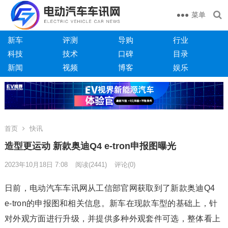
菜单
新车
评测
导购
行业
科技
技术
口碑
目录
新闻
视频
博客
娱乐
首页
快讯
造型更运动 新款奥迪Q4 e-tron申报图曝光
2023年10月18日 7:08
阅读
(2441)
评论(0)
日前，电动汽车车讯网从工信部官网获取到了新款奥迪Q4
e-tron的申报图和相关信息。新车在现款车型的基础上，针
对外观方面进行升级，并提供多种外观套件可选，整体看上