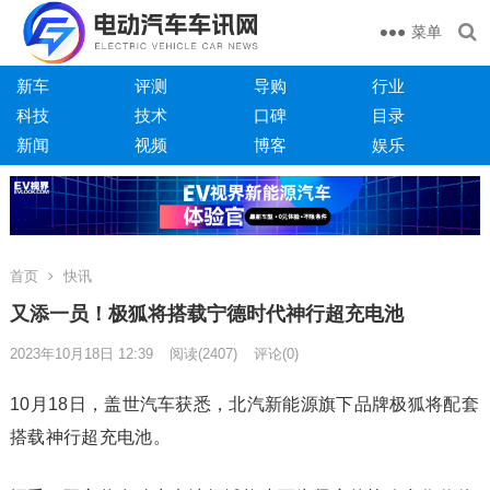
菜单
新车
评测
导购
行业
科技
技术
口碑
目录
新闻
视频
博客
娱乐
首页
快讯
又添一员！极狐将搭载宁德时代神行超充电池
2023年10月18日 12:39
阅读
(2407)
评论(0)
10月18日，盖世汽车获悉，北汽新能源旗下品牌极狐将配套
搭载神行超充电池。