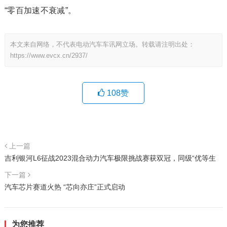
“零百加速不衰减”。
本文来自网络，不代表电动汽车车讯网立场。转载请注明出处：
https://www.evcx.cn/2937/
108
赞
上一篇
吉利银河L6征战2023混合动力汽车极限挑战赛获双冠，同级“优等生
下一篇
汽车芯片赛道火热 “芯向亦庄”正式启动
为您推荐