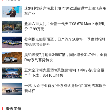
速豹科技落户湖北十堰 布局欧洲链通本土激活商用
车产业
叠加六重大礼！全新一代天工08 670 Max上市限时
价17.99万元
盈利拐点如期而至，日产汽车26财年一季度财报释
放稳健增长信号
昊铂埃安7月销量34987辆，同比增长31.74%，全新
Ray系列蓄势待发
五大全球领先重塑“8系旗舰”标杆！神行者8首台量
产车下线，8月10日预售
一汽-大众行业首发“全系双终身质保” 重树汽车服务
新标杆
发表回复