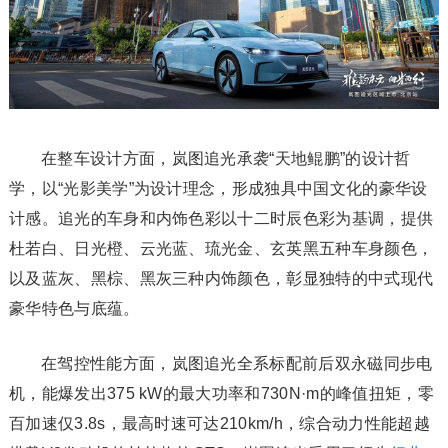
在整车设计方面，岚图追光承袭“天地鲲鹏”的设计哲
学，以“光影美学”为设计理念，形成独具中国文化的豪华设
计感。追光的车身和内饰色彩以十二时辰色彩为基调，提供
杜若白、日光橙、云光蓝、琉光金、玄英黑五种车身颜色，
以及蓝灰、黑棕、黑灰三种内饰颜色，彰显独特的中式现代
豪华特色与底蕴。
在驾控性能方面，岚图追光全系标配前后双永磁同步电
机，能爆发出375 kW的最大功率和730N·m的峰值扭矩，零
百加速仅3.8s，最高时速可达210km/h，综合动力性能超越