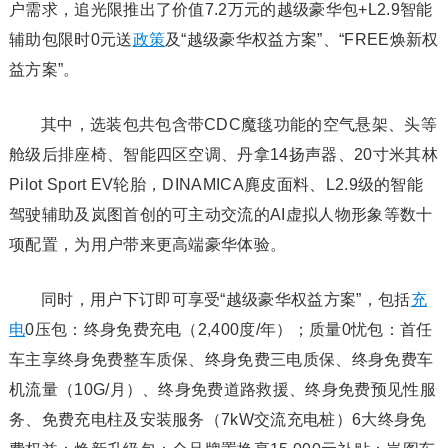
户需求，追光限推出了价值7.2万元的越级豪华包+L2.9智能
辅助包限时0元送
政策
及“越级豪华权益方案”、“FREE焕新权
益方案”。
其中，选装包共包含带CDC魔毯功能的空气悬架、头等
舱级后排座椅、智能四区空调、丹拿14扬声器、20寸米其林
Pilot Sport EV轮胎，DINAMICA麂皮面料、L2.9级的智能
驾驶辅助及岚图首创的可主动交流的AI虚拟人物形象等数十
项配置，为用户带来更高端豪华体验。
同时，用户下订即可享受“越级豪华权益方案”，包括
充
电
0压包：终身免费充电（2,400度/年）；质量0忧包：首任
车主享终身免费整车质保、终身免费三电质保、终身免费车
机流量（10G/月）、终身免费道路救援、终身免费预见性服
务、免费充电柱及安装服务（7kW交流充电桩）6大终身免