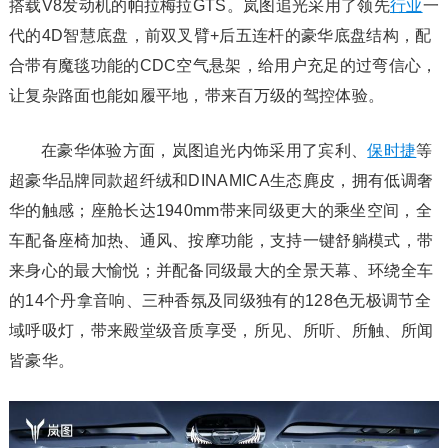
搭载V8发动机的帕拉梅拉GTS。岚图追光采用了领先
行业
一
代的4D智慧底盘，前双叉臂+后五连杆的豪华底盘结构，配
合带有魔毯功能的CDC空气悬架，给用户充足的过弯信心，
让复杂路面也能如履平地，带来百万级的驾控体验。
在豪华体验方面，岚图追光内饰采用了宾利、
保时捷
等
超豪华品牌同款超纤绒和DINAMICA生态麂皮，拥有低调奢
华的触感；座舱长达1940mm带来同级更大的乘坐空间，全
车配备座椅加热、通风、按摩功能，支持一键舒躺模式，带
来身心的最大愉悦；并配备同级最大的全景天幕、环绕全车
的14个丹拿音响、三种香氛及同级独有的128色无极调节全
域呼吸灯，带来殿堂级音质享受，所见、所听、所触、所闻
皆豪华。