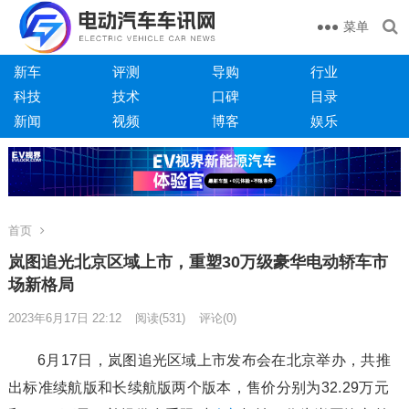
菜单
新车
评测
导购
行业
科技
技术
口碑
目录
新闻
视频
博客
娱乐
首页
岚图追光北京区域上市，重塑30万级豪华电动轿车市
场新格局
2023年6月17日 22:12
阅读
(531)
评论(0)
6月17日，岚图追光区域上市发布会在北京举办，共推
出标准续航版和长续航版两个版本，售价分别为32.29万元