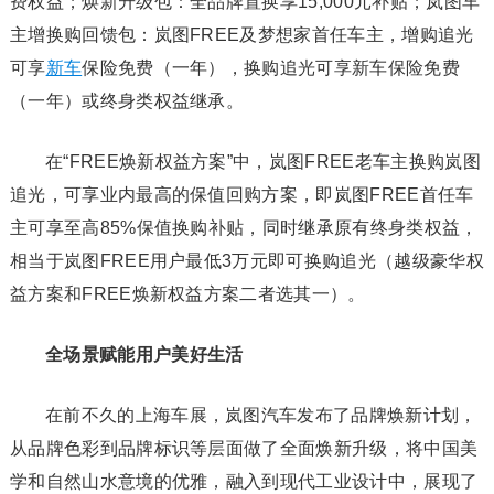
费权益；焕新升级包：全品牌置换享15,000元补贴；岚图车
主增换购回馈包：岚图FREE及梦想家首任车主，增购追光
可享
新车
保险免费（一年），换购追光可享新车保险免费
（一年）或终身类权益继承。
在“FREE焕新权益方案”中，岚图FREE老车主换购岚图
追光，可享业内最高的保值回购方案，即岚图FREE首任车
主可享至高85%保值换购补贴，同时继承原有终身类权益，
相当于岚图FREE用户最低3万元即可换购追光（越级豪华权
益方案和FREE焕新权益方案二者选其一）。
全场景赋能用户美好生活
在前不久的上海车展，岚图汽车发布了品牌焕新计划，
从品牌色彩到品牌标识等层面做了全面焕新升级，将中国美
学和自然山水意境的优雅，融入到现代工业设计中，展现了