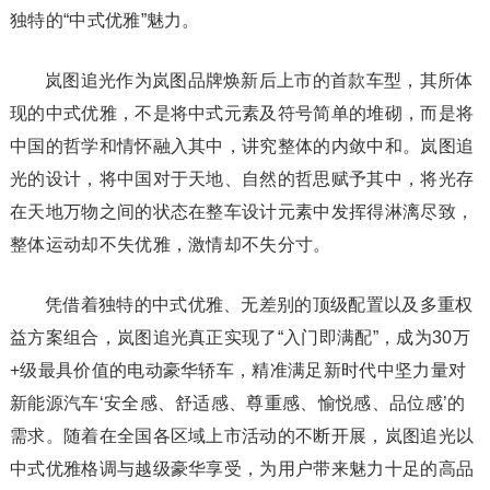
独特的“中式优雅”魅力。
岚图追光作为岚图品牌焕新后上市的首款车型，其所体
现的中式优雅，不是将中式元素及符号简单的堆砌，而是将
中国的哲学和情怀融入其中，讲究整体的内敛中和。岚图追
光的设计，将中国对于天地、自然的哲思赋予其中，将光存
在天地万物之间的状态在整车设计元素中发挥得淋漓尽致，
整体运动却不失优雅，激情却不失分寸。
凭借着独特的中式优雅、无差别的顶级配置以及多重权
益方案组合，岚图追光真正实现了“入门即满配”，成为30万
+级最具价值的电动豪华轿车，精准满足新时代中坚力量对
新能源汽车‘安全感、舒适感、尊重感、愉悦感、品位感’的
需求。随着在全国各区域上市活动的不断开展，岚图追光以
中式优雅格调与越级豪华享受，为用户带来魅力十足的高品