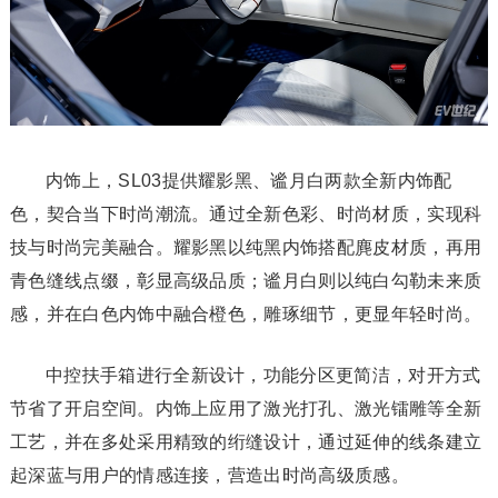
内饰上，SL03提供耀影黑、谧月白两款全新内饰配
色，契合当下时尚潮流。通过全新色彩、时尚材质，实现科
技与时尚完美融合。耀影黑以纯黑内饰搭配麂皮材质，再用
青色缝线点缀，彰显高级品质；谧月白则以纯白勾勒未来质
感，并在白色内饰中融合橙色，雕琢细节，更显年轻时尚。
中控扶手箱进行全新设计，功能分区更简洁，对开方式
节省了开启空间。内饰上应用了激光打孔、激光镭雕等全新
工艺，并在多处采用精致的绗缝设计，通过延伸的线条建立
起深蓝与用户的情感连接，营造出时尚高级质感。