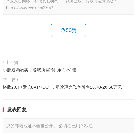
本文来自网络，不代表电动汽车车讯网立场。转载请注明出处：
https://www.evcx.cn/2397/
50
赞
上一篇
小鹏造滴滴卖，各取所需“何”乐而不“维”
下一篇
搭载2.0T+爱信8AT/7DCT，星途瑶光飞鱼版售16.78-20.68万元
发表回复
您的邮箱地址不会被公开。
必填项已用
*
标注