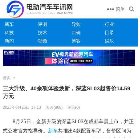
菜单
新车
评测
导购
行业
科技
技术
口碑
目录
新闻
视频
博客
娱乐
首页
三大升级、40余项体验焕新，深蓝SL03起售价14.59
万元
2023年8月25日 17:13
阅读
(969)
评论(0)
8月25日，全新升级的深蓝SL03在成都车展上市，并正
式公布官方指导价。
新车
共推出4款配置车型，售价区间为