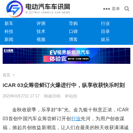
菜单
新车
评测
导购
行业
科技
技术
口碑
目录
新闻
视频
博客
娱乐
首页
iCAR 03众筹尝鲜订火爆进行中，纵享收获快乐时刻
2023年9月27日 17:17
阅读
(319)
评论(0)
金秋收获季，乐享好“丰”光。金九银十秋意正浓，iCAR
03首创中国汽车众筹尝鲜订开创
行业
先河，为用户创收谋
福，掀起共创收益新潮流，让人们在最美的秋天收获满满诚