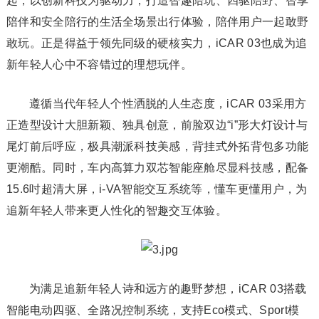
起，以创新科技为驱动力，打造智趣陪玩、四驱陪野、智享
陪伴和安全陪行的生活全场景出行体验，陪伴用户一起敢野
敢玩。正是得益于领先同级的硬核实力，iCAR 03也成为追
新年轻人心中不容错过的理想玩伴。
遵循当代年轻人个性洒脱的人生态度，iCAR 03采用方
正造型设计大胆新颖、独具创意，前脸双边“i”形大灯设计与
尾灯前后呼应，极具潮派科技美感，背挂式外拓背包多功能
更潮酷。同时，车内高算力双芯智能座舱尽显科技感，配备
15.6吋超清大屏，i-VA智能交互系统等，懂车更懂用户，为
追新年轻人带来更人性化的智趣交互体验。
为满足追新年轻人诗和远方的趣野梦想，iCAR 03搭载
智能电动四驱、全路况控制系统，支持Eco模式、Sport模