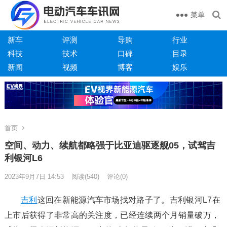
菜单
新车
评测
导购
行业
科技
技术
口碑
目录
新闻
视频
博客
娱乐
首页
空间、动力、续航都略强于比亚迪驱逐舰05，试驾吉
利银河L6
2023年9月7日 14:53
阅读
(540)
评论(0)
吉利
这回在新能源汽车市场找对路子了。吉利银河L7在
上市后获得了非常高的关注度，已经连续两个月销量破万，