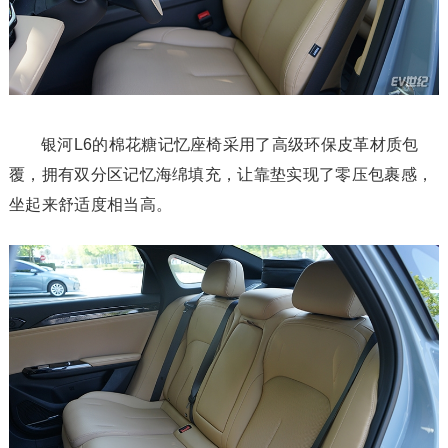
银河L6的棉花糖记忆座椅采用了高级环保皮革材质包
覆，拥有双分区记忆海绵填充，让靠垫实现了零压包裹感，
坐起来舒适度相当高。