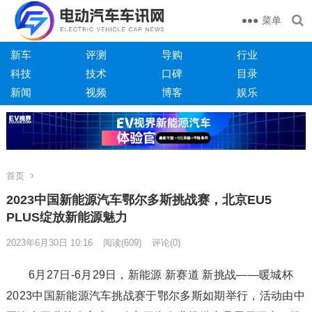
菜单
新车
评测
导购
行业
科技
技术
口碑
目录
新闻
视频
博客
娱乐
首页
2023中国新能源汽车鄂尔多斯挑战赛，北京EU5
PLUS绽放新能源魅力
2023年6月30日 10:16
阅读
(609)
评论(0)
6月27日-6月29日，新能源 新赛道 新挑战——暖城杯
2023中国新能源汽车挑战赛于鄂尔多斯如期举行，活动由中