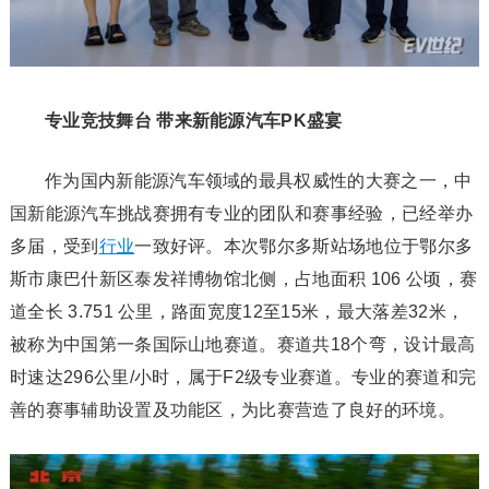
专业竞技舞台 带来新能源汽车PK盛宴
作为国内新能源汽车领域的最具权威性的大赛之一，中
国新能源汽车挑战赛拥有专业的团队和赛事经验，已经举办
多届，受到
行业
一致好评。本次鄂尔多斯站场地位于鄂尔多
斯市康巴什新区泰发祥博物馆北侧，占地面积 106 公顷，赛
道全长 3.751 公里，路面宽度12至15米，最大落差32米，
被称为中国第一条国际山地赛道。赛道共18个弯，设计最高
时速达296公里/小时，属于F2级专业赛道。专业的赛道和完
善的赛事辅助设置及功能区，为比赛营造了良好的环境。