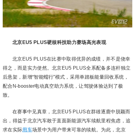
北京EU5 PLUS硬核科技助力赛场高光表现
北京EU5 PLUS在比赛中取得优异的成绩，并不是侥幸
得之，而是实力使然。北京EU5 PLUS全系配备多连杆独立
后悬架，新增“智能蠕行”模式，采用单踏板能量回收系统，
配合N-booster电动真空助力系统，让驾驶体验达到了极
致。
在赛事中见真章，北京EU5 PLUS在群雄逐鹿中脱颖而
出，得益于北京汽车敢于直面新能源汽车续航里程焦虑，追
求在实际
用车
场景中为用户带来可靠的续航。为此，北京