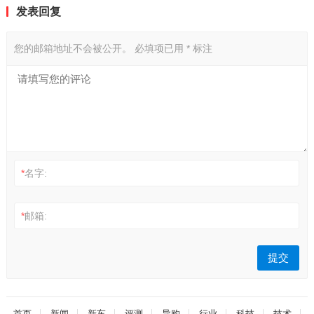
发表回复
您的邮箱地址不会被公开。
必填项已用
*
标注
*
名字:
*
邮箱:
首页
新闻
新车
评测
导购
行业
科技
技术