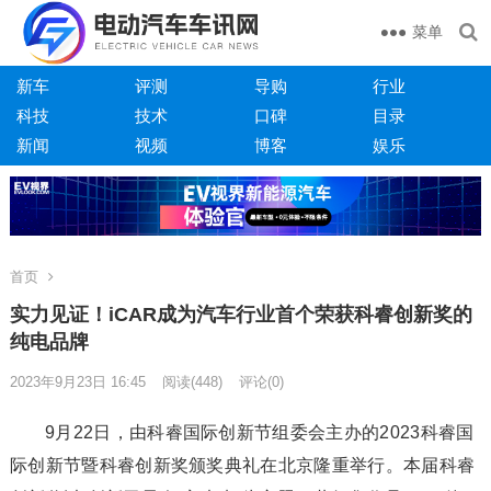
菜单
新车
评测
导购
行业
科技
技术
口碑
目录
新闻
视频
博客
娱乐
首页
实力见证！iCAR成为汽车行业首个荣获科睿创新奖的
纯电品牌
2023年9月23日 16:45
阅读
(448)
评论(0)
9月22日，由科睿国际创新节组委会主办的2023科睿国
际创新节暨科睿创新奖颁奖典礼在北京隆重举行。本届科睿