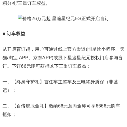
积分礼”三重订车权益。
■
订车权益
从开启盲订起，用户可通过线上官方渠道(Hi星途小程序、天
猫/淘宝 APP、京东APP)或线下星途星纪元授权门店参与盲
订。下订66元即可获得以下三重订车权益：
一、【终身守护礼】首任车主整车及三电终身质保（非营
运）；
二、【百倍膨胀金礼】缴纳66元意向金即可享6666元购车
抵扣；