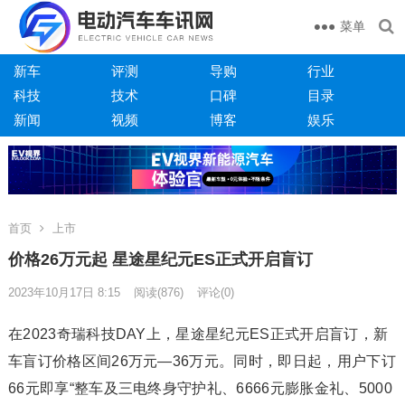
菜单
新车
评测
导购
行业
科技
技术
口碑
目录
新闻
视频
博客
娱乐
首页
上市
价格26万元起 星途星纪元ES正式开启盲订
2023年10月17日 8:15
阅读
(876)
评论(0)
在2023奇瑞科技DAY上，星途星纪元ES正式开启盲订，新
车盲订价格区间26万元—36万元。同时，即日起，用户下订
66元即享“整车及三电终身守护礼、6666元膨胀金礼、5000