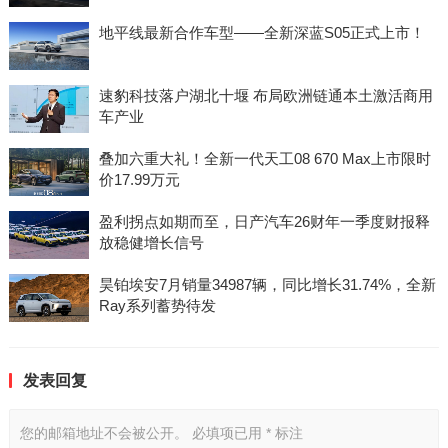
地平线最新合作车型——全新深蓝S05正式上市！
速豹科技落户湖北十堰 布局欧洲链通本土激活商用
车产业
叠加六重大礼！全新一代天工08 670 Max上市限时
价17.99万元
盈利拐点如期而至，日产汽车26财年一季度财报释
放稳健增长信号
昊铂埃安7月销量34987辆，同比增长31.74%，全新
Ray系列蓄势待发
发表回复
您的邮箱地址不会被公开。
必填项已用
*
标注