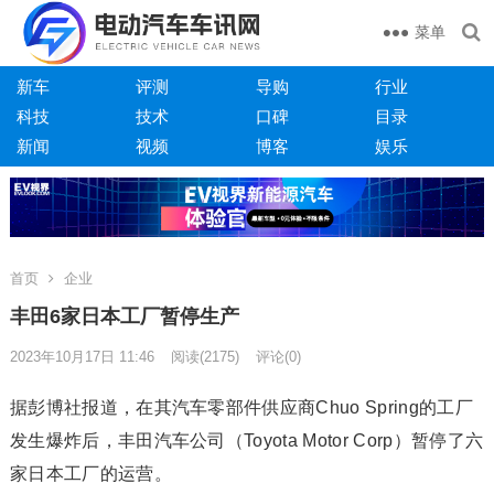
菜单
新车
评测
导购
行业
科技
技术
口碑
目录
新闻
视频
博客
娱乐
首页
企业
丰田6家日本工厂暂停生产
2023年10月17日 11:46
阅读
(2175)
评论(0)
据彭博社报道，在其汽车零部件供应商Chuo Spring的工厂
发生爆炸后，丰田汽车公司（Toyota Motor Corp）暂停了六
家日本工厂的运营。