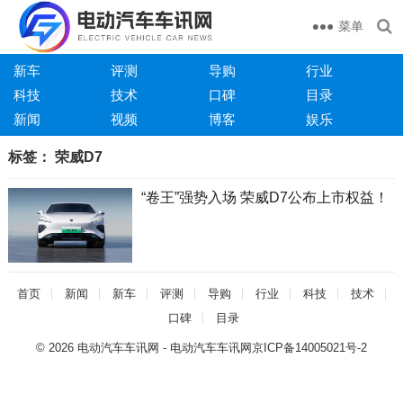
菜单
新车
评测
导购
行业
科技
技术
口碑
目录
新闻
视频
博客
娱乐
标签：
荣威D7
“卷王”强势入场 荣威D7公布上市权益！
首页
新闻
新车
评测
导购
行业
科技
技术
口碑
目录
© 2026
电动汽车车讯网
- 电动汽车车讯网
京ICP备14005021号-2