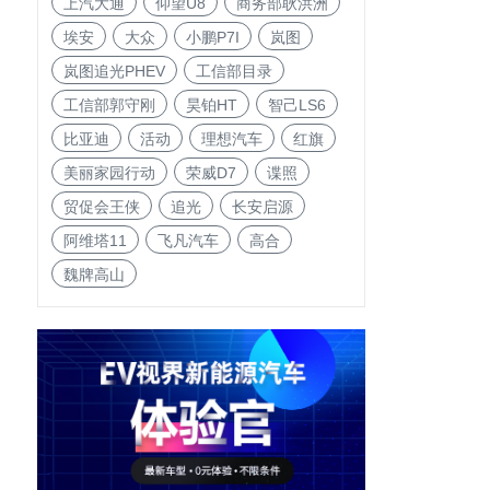
上汽大通
仰望U8
商务部耿洪洲
埃安
大众
小鹏P7I
岚图
岚图追光PHEV
工信部目录
工信部郭守刚
昊铂HT
智己LS6
比亚迪
活动
理想汽车
红旗
美丽家园行动
荣威D7
谍照
贸促会王侠
追光
长安启源
阿维塔11
飞凡汽车
高合
魏牌高山