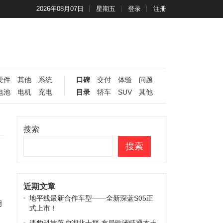
2026年08月07日
星期五
登录
注册
硬件
其他
系统
口碑
交付
体验
问题
电池
电机
充电
目录
轿车
SUV
其他
搜索
搜索
近期文章
地平线最新合作车型——全新深蓝S05正
月
式上市！