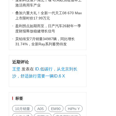
速豹科技落户湖北十堰 布局欧洲链通本土
激活商用车产业
叠加六重大礼！全新一代天工08 670 Max
上市限时价17.99万元
盈利拐点如期而至，日产汽车26财年一季
度财报释放稳健增长信号
昊铂埃安7月销量34987辆，同比增长
31.74%，全新Ray系列蓄势待发
近期评论
王坚
发表在
ID.低碳行，从北京到长
沙，舒适旅行需要一辆ID.6 X
标签
10月销量
A05
EM90
HiPhi Y