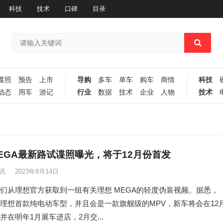
科技
技术
口碑
目录
谍照
预告
上市
导购
多车
单车
购车
商情
科技
动态
用车
游记
行业
数据
技术
企业
人物
技术
EGA最新路试谍照曝光，将于12月份首发
讯
2023年9月14日
们从理想官方获取到一组有关理想 MEGA的轻度伪装视频。据悉，
为理想首款纯电动车型，并且会是一款旗舰级的MPV，新车将会在12
并在明年1月展车进店，2月交...