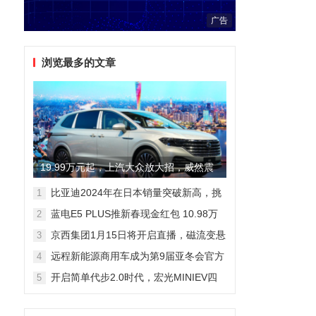
广告
浏览最多的文章
19.99万元起，上汽大众放大招，威然震
撼全场
比亚迪2024年在日本销量突破新高，挑
1
战丰田市场地位
蓝电E5 PLUS推新春现金红包 10.98万
2
元即可拥有165km长续航版
京西集团1月15日将开启直播，磁流变悬
3
架国产化带来全新突破
远程新能源商用车成为第9届亚冬会官方
4
合作伙伴 醇氢电动开创中国新能源新路
开启简单代步2.0时代，宏光MINIEV四
5
线
门版空间舒适细节曝光