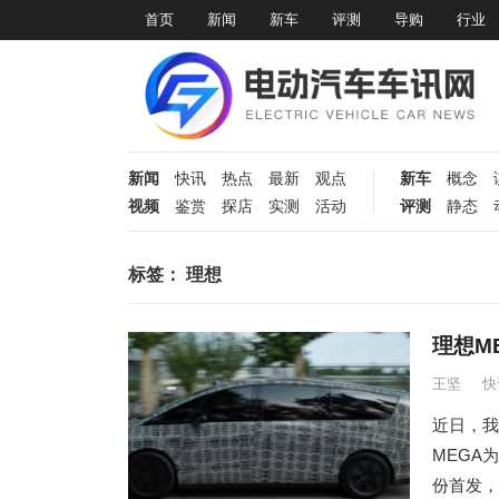
首页
新闻
新车
评测
导购
行业
新闻
快讯
热点
最新
观点
新车
概念
视频
鉴赏
探店
实测
活动
评测
静态
标签：
理想
理想M
王坚
快
近日，我
MEGA
份首发，